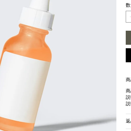
数
商
商
説
説
返