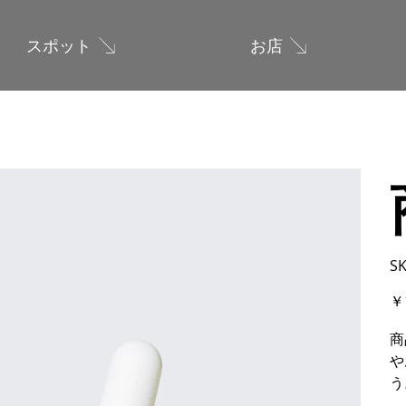
スポット
お店
S
価
￥
格
商
や
う