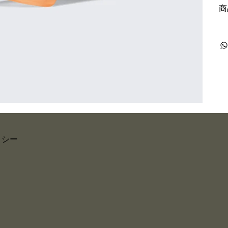
商
リシー